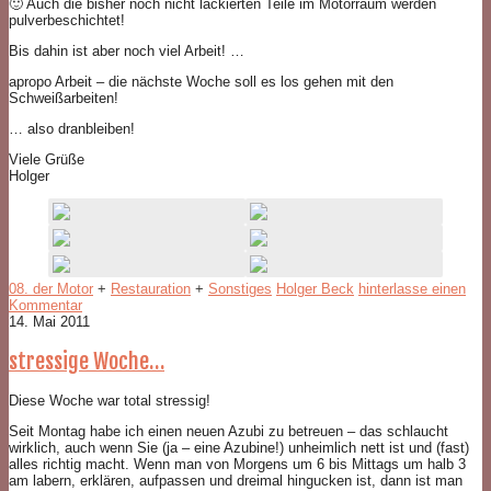
🙂 Auch die bisher noch nicht lackierten Teile im Motorraum werden
pulverbeschichtet!
Bis dahin ist aber noch viel Arbeit! …
apropo Arbeit – die nächste Woche soll es los gehen mit den
Schweißarbeiten!
… also dranbleiben!
Viele Grüße
Holger
08. der Motor
+
Restauration
+
Sonstiges
Holger Beck
hinterlasse einen
Kommentar
14. Mai 2011
stressige Woche…
Diese Woche war total stressig!
Seit Montag habe ich einen neuen Azubi zu betreuen – das schlaucht
wirklich, auch wenn Sie (ja – eine Azubine!) unheimlich nett ist und (fast)
alles richtig macht. Wenn man von Morgens um 6 bis Mittags um halb 3
am labern, erklären, aufpassen und dreimal hingucken ist, dann ist man