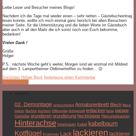
Liebe Leser und Besucher meines Blogs!
Nachdem ich die Tage mal wieder einen – sehr netten – Gästebucheintrag
lesen konnte, wollte ich mich einmal ganz herzlich bei allen Besuchern
meiner Seite, für die Unterstützung und die lieben Worte im Gästebuch
aber auch in all den Mails die ich sonst noch von Euch bekomme,
bedanken!
Vielen Dank !
Grüße
Holger
P.S.: nächste Woche geht’s weiter, Morgen sind wir erstmal mit Mildred
auf dem 3. Lampertheimer Oldtimertreffen zu finden… 😉
Sonstiges
Holger Beck
hinterlasse einen Kommentar
Nächste Seite »
Schlagwörter
02. Demontage
Armaturenbrett
Blech
achsschenkel
Block
entlacken
garage
bolzen
Buchse
buchsen
Differential
drehgestell
farbe
grundieren
grundierung
heckklappe
Getriebe
Heizungskasten
Hinterachse
kabelbaum
Innenraum
Kabel
lackieren
Kotflügel
Lack
lackierer
Krümmer