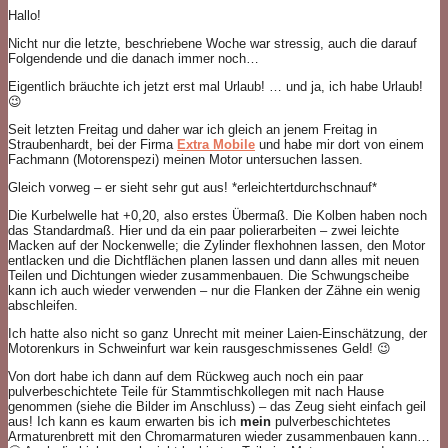
Hallo!
Nicht nur die letzte, beschriebene Woche war stressig, auch die darauf
Folgendende und die danach immer noch…
Eigentlich bräuchte ich jetzt erst mal Urlaub! … und ja, ich habe Urlaub!
😉
Seit letzten Freitag und daher war ich gleich an jenem Freitag in
Straubenhardt, bei der Firma
Extra Mobile
und habe mir dort von einem
Fachmann (Motorenspezi) meinen Motor untersuchen lassen.
Gleich vorweg – er sieht sehr gut aus! *erleichtertdurchschnauf*
Die Kurbelwelle hat +0,20, also erstes Übermaß. Die Kolben haben noch
das Standardmaß. Hier und da ein paar polierarbeiten – zwei leichte
Macken auf der Nockenwelle; die Zylinder flexhohnen lassen, den Motor
entlacken und die Dichtflächen planen lassen und dann alles mit neuen
Teilen und Dichtungen wieder zusammenbauen. Die Schwungscheibe
kann ich auch wieder verwenden – nur die Flanken der Zähne ein wenig
abschleifen.
Ich hatte also nicht so ganz Unrecht mit meiner Laien-Einschätzung, der
Motorenkurs in Schweinfurt war kein rausgeschmissenes Geld! 😉
Von dort habe ich dann auf dem Rückweg auch noch ein paar
pulverbeschichtete Teile für Stammtischkollegen mit nach Hause
genommen (siehe die Bilder im Anschluss) – das Zeug sieht einfach geil
aus! Ich kann es kaum erwarten bis ich
mein
pulverbeschichtetes
Armaturenbrett mit den Chromarmaturen wieder zusammenbauen kann…