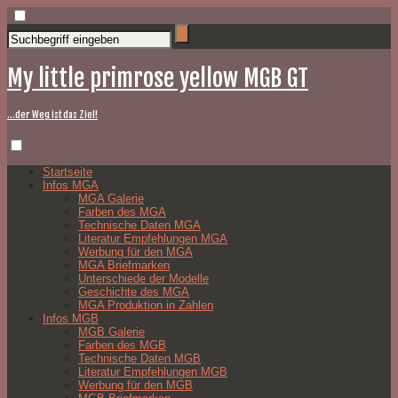
My little primrose yellow MGB GT
…der Weg ist das Ziel!
Startseite
Infos MGA
MGA Galerie
Farben des MGA
Technische Daten MGA
Literatur Empfehlungen MGA
Werbung für den MGA
MGA Briefmarken
Unterschiede der Modelle
Geschichte des MGA
MGA Produktion in Zahlen
Infos MGB
MGB Galerie
Farben des MGB
Technische Daten MGB
Literatur Empfehlungen MGB
Werbung für den MGB