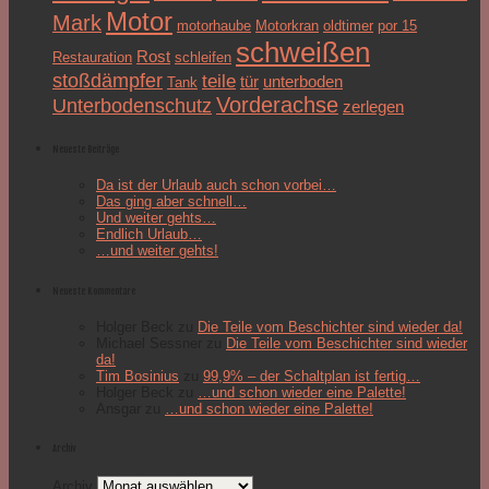
Motor
Mark
motorhaube
Motorkran
oldtimer
por 15
schweißen
Rost
Restauration
schleifen
stoßdämpfer
teile
tür
unterboden
Tank
Vorderachse
Unterbodenschutz
zerlegen
Neueste Beiträge
Da ist der Urlaub auch schon vorbei…
Das ging aber schnell…
Und weiter gehts…
Endlich Urlaub…
…und weiter gehts!
Neueste Kommentare
Holger Beck
zu
Die Teile vom Beschichter sind wieder da!
Michael Sessner
zu
Die Teile vom Beschichter sind wieder
da!
Tim Bosinius
zu
99,9% – der Schaltplan ist fertig…
Holger Beck
zu
…und schon wieder eine Palette!
Ansgar
zu
…und schon wieder eine Palette!
Archiv
Archiv