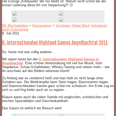
Der Einzige „Kritikpunkt“ der mir bleibt ist: Warum nicht schon bei der
ersten Lieferung diese Art von Verpackung?! 🙂
09. Blecharbeiten
+
Restauration
+
Sonstiges
Holger Beck
hinterlasse
einen Kommentar
9. Juli 2011
6. Internationalen Highland Games Angelbachtal 2011
So, heute mal was völlig anderes…
Wir waren heute bei den
6. Internationalen Highland Games in
Angelbachtal
. Eine schöne Veranstaltung mit viel live Musik, Irish
Stepdance, Schau-Schafehüten, Whisky-Tasting und vielem mehr – wie
ihr unschwer auf den Bildern erkennen könnt!
Zu Anfang war es verdammt heiß und man hielt es nicht lange ohne
Schatten aus. Die Wettkämpfer beim Stein tragen, Baumstamm tragen
und Stammschleudern kamen ganz schön ins schwitzen. Am Ende zog es
sich zu und fing leider auch an zu regnen…
Klasse waren auch die vielen Stände mit englischen, schottischen und
irischen Spezialitäten und Geschenkartikeln.
Das Ganze ist wirklich ein Besuch wert!