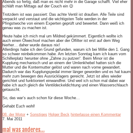
Abends so fertig, daß man es nicht mehr in die Garage schafft. Viel eher
schläft man Mittags auf der Couch ein 😉
Trotzdem ist was passiert: Das achte Ventil ist draußen. Alle Teile sind
verpackt und verstaut und die wichtigsten Teile werden in der
Pfingstwoche von einem Experten geprüft und bewertet. Dann weiß ich
genau was zu machen ist.
Heute habe ich mich mal um Mildred gekümmert. Eigentlich wollte ich
auch einen Ölwechsel machen aber der Ölfilter ist erst auf dem Weg
hierher… daher wurde daraus nix!
Allerdings habe ich den Grund gefunden, warum ich bei Millie den 1. Gang
so schwer reinbekommen habe. Am letzten Sonntag kam ich kaum vom
Schillerplatz herunter ohne „Zähne zu putzen“. Beim Minor ist die
Kupplung mechanisch und an einem der Umlenkhebel hatten sich die
Mutter und die Kontermutter gelöst und waren nach vorne gewandert.
Dadurch war das Kupplungspedal immer länger geworden und es hat kaum
mehr zum bewegen des Ausrücklagers gereicht. Jetzt ist alles wieder
gerichtet und funktioniert einwandfrei. Und weil ich schon mal dabei war
habe ich auch gleich die Ventildeckeldichtung und einen Wasserschlauch
getauscht.
So, das war’s auch schon für diese Woche…
Gehabt Euch wohl!
08. der Motor
+
Sonstiges
Holger Beck
hinterlasse einen Kommentar
7. Mai 2011
mal was anderes…