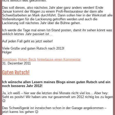
nicht wirklich weit gekommen.
Das soll dieses, also nächstes Jahr aber ganz anders werden! Ende
Januar kommt der Wagen zu einem Profi-Restaurateur der dann alle
Schweißarbeiten an Mark durchführt. Dann sollen hier in der Werkstatt alle
Vorbereitungen für die Lackierung getroffen werden und auch die
Lackierung soll nächstes Jahr über die Bühne gehen.
Ich werde die Tage mal einen Ist-Stand posten, damit ihr sehen könnt was
wirklich letztes Jahr passiert ist…
Auf jeden Fall geht es jetzt weiter!
Viele Grüße und guten Rutsch nach 2013!
Holger
Sonstiges
Holger Beck
hinterlasse einen Kommentar
31. Dezember 2011
Guten Rutsch!
Ich wünsche allen Lesern meines Blogs einen guten Rutsch und ein
noch besseres Jahr 2012!
Ja, ich weiß – hier war die letzten drei Monate nicht viel los… Aber hey:
Seht es positv! Wir haben uns nur gesammelt um 2012 richtig los zu legen
😉
Das Schweißgerät ist inzwischen schon in der Garage angekommen –
jetzt kanns los gehen 😉