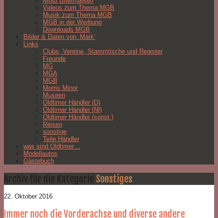
MGB Briefmarken
Videos zum Thema MGB
Musik zum Thema MGB
MGB in der Werbung
Downloads MGB
Bilder & Daten von ‚Mark‘
Links
Clubs, Vereine, Stammtische und Register
Freunde
MG
MGA
MGB
Morris Minor
Museen
Oldtimer Händler (D)
Oldtimer Händler (Nl)
Oldtimer Händler (sonst.)
Reisen
sonstige
Teile Händler
was sind Oldtimer…
Modellautos
Gästebuch
Archiv für die Kategorie
Sonstiges
22. Oktober 2016
Immer noch die Vorderachse und diverse andere