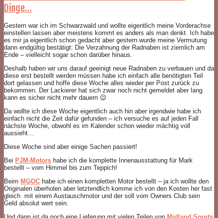
Dinge…
Gestern war ich im Schwarzwald und wollte eigentlich meine Vorderachse
einstellen lassen aber meistens kommt es anders als man denkt. Ich habe
es mir ja eigentlich schon gedacht aber gestern wurde meine Vermutung
dann endgültig bestätigt: Die Verzahnung der Radnaben ist ziemlich am
Ende – vielleicht sogar schon darüber hinaus.
Deshalb haben wir uns darauf geeinigt neue Radnaben zu verbauen und da
diese erst bestellt werden müssen habe ich einfach alle benötigten Teil
dort gelassen und hoffe diese Woche alles wieder per Post zurück zu
bekommen. Der Lackierer hat sich zwar noch nicht gemeldet aber lang
kann es sicher nicht mehr dauern 😉
Da wollte ich diese Woche eigentlich auch hin aber irgendwie habe ich
einfach nicht die Zeit dafür gefunden – ich versuche es auf jeden Fall
nächste Woche, obwohl es im Kalender schon wieder mächtig voll
aussieht…
Diese Woche sind aber einige Sachen passiert!
Bei
PJM-Motors
habe ich die komplette Innenausstattung für Mark
bestellt – vom Himmel bis zum Teppich!
Beim
MGOC
habe ich einen kompletten Motor bestellt – ja ich wollte den
Originalen überholen aber letztendlich komme ich von den Kosten her fast
gleich mit einem Austauschmotor und der soll vom Owners Club sein
Geld absolut wert sein.
Und dann ist da noch eine Lieferung mit vielen Teilen von
Midland Sports