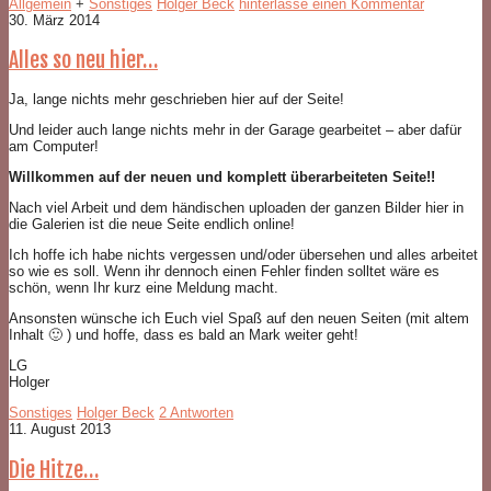
Allgemein
+
Sonstiges
Holger Beck
hinterlasse einen Kommentar
30. März 2014
Alles so neu hier…
Ja, lange nichts mehr geschrieben hier auf der Seite!
Und leider auch lange nichts mehr in der Garage gearbeitet – aber dafür
am Computer!
Willkommen auf der neuen und komplett überarbeiteten Seite!!
Nach viel Arbeit und dem händischen uploaden der ganzen Bilder hier in
die Galerien ist die neue Seite endlich online!
Ich hoffe ich habe nichts vergessen und/oder übersehen und alles arbeitet
so wie es soll. Wenn ihr dennoch einen Fehler finden solltet wäre es
schön, wenn Ihr kurz eine Meldung macht.
Ansonsten wünsche ich Euch viel Spaß auf den neuen Seiten (mit altem
Inhalt 🙂 ) und hoffe, dass es bald an Mark weiter geht!
LG
Holger
Sonstiges
Holger Beck
2 Antworten
11. August 2013
Die Hitze…