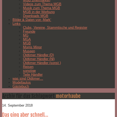
MGB Briefmarken
Videos zum Thema MGB
Musik zum Thema MGB
MGB in der Werbung
Downloads MGB
Bilder & Daten von ‚Mark‘
Links
Clubs, Vereine, Stammtische und Register
Freunde
MG
MGA
MGB
Morris Minor
Museen
Oldtimer Händler (D)
Oldtimer Händler (Nl)
Oldtimer Händler (sonst.)
Reisen
sonstige
Teile Händler
was sind Oldtimer…
Modellautos
Gästebuch
Archiv für das Schlagwort
motorhaube
14. September 2018
Das ging aber schnell…