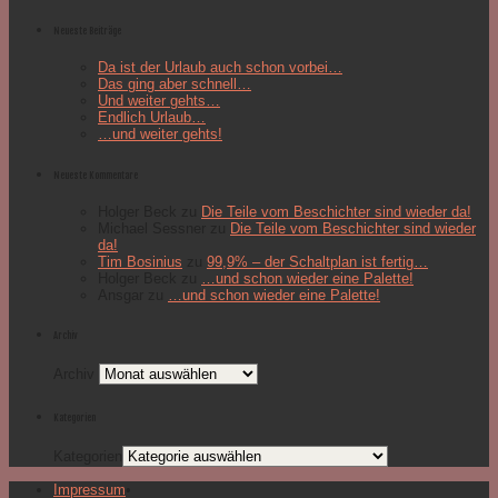
Neueste Beiträge
Da ist der Urlaub auch schon vorbei…
Das ging aber schnell…
Und weiter gehts…
Endlich Urlaub…
…und weiter gehts!
Neueste Kommentare
Holger Beck
zu
Die Teile vom Beschichter sind wieder da!
Michael Sessner
zu
Die Teile vom Beschichter sind wieder
da!
Tim Bosinius
zu
99,9% – der Schaltplan ist fertig…
Holger Beck
zu
…und schon wieder eine Palette!
Ansgar
zu
…und schon wieder eine Palette!
Archiv
Archiv
Kategorien
Kategorien
Impressum
•