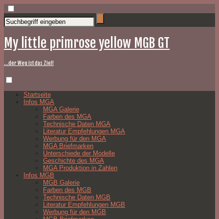
My little primrose yellow MGB GT
…der Weg ist das Ziel!
Startseite
Infos MGA
MGA Galerie
Farben des MGA
Technische Daten MGA
Literatur Empfehlungen MGA
Werbung für den MGA
MGA Briefmarken
Unterschiede der Modelle
Geschichte des MGA
MGA Produktion in Zahlen
Infos MGB
MGB Galerie
Farben des MGB
Technische Daten MGB
Literatur Empfehlungen MGB
Werbung für den MGB