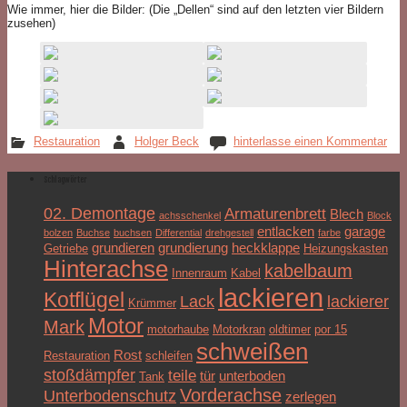
Wie immer, hier die Bilder: (Die „Dellen“ sind auf den letzten vier Bildern
zusehen)
Restauration
Holger Beck
hinterlasse einen Kommentar
Schlagwörter
02. Demontage
Armaturenbrett
Blech
achsschenkel
Block
entlacken
garage
bolzen
Buchse
buchsen
Differential
drehgestell
farbe
grundieren
grundierung
heckklappe
Getriebe
Heizungskasten
Hinterachse
kabelbaum
Innenraum
Kabel
lackieren
Kotflügel
Lack
lackierer
Krümmer
Motor
Mark
motorhaube
Motorkran
oldtimer
por 15
schweißen
Rost
Restauration
schleifen
stoßdämpfer
teile
tür
unterboden
Tank
Vorderachse
Unterbodenschutz
zerlegen