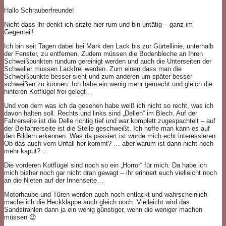
Hallo Schrauberfreunde!
Nicht dass ihr denkt ich sitzte hier rum und bin untätig – ganz im
Gegenteil!
Ich bin seit Tagen dabei bei Mark den Lack bis zur Gürtellinie, unterhalb
der Fenster, zu entfernen. Zudem müssen die Bodenbleche an Ihren
Schweißpunkten rundum gereinigt werden und auch die Unterseiten der
Schweller müssen Lackfrei werden. Zum einen dass man die
Schweißpunkte besser sieht und zum anderen um später besser
schweißen zu können. Ich habe ein wenig mehr gemacht und gleich die
hinteren Kotflügel frei gelegt…
Und von dem was ich da gesehen habe weiß ich nicht so recht, was ich
davon halten soll. Rechts und links sind „Dellen“ im Blech. Auf der
Fahrerseite ist die Delle richtig tief und war komplett zugespachtelt – auf
der Beifahrerseite ist die Stelle geschweißt. Ich hoffe man kann es auf
den Bildern erkennen. Was da passiert ist würde mich echt interessieren.
Ob das auch vom Unfall her kommt? … aber warum ist dann nicht noch
mehr kaput? …
Die vorderen Kotflügel sind noch so ein „Horror“ für mich. Da habe ich
mich bisher noch gar nicht dran gewagt – ihr erinnert euch vielleicht noch
an die Nieten auf der Innenseite…
Motorhaube und Türen werden auch noch entlackt und wahrscheinlich
mache ich die Heckklappe auch gleich noch. Vielleicht wird das
Sandstrahlen dann ja ein wenig günstiger, wenn die weniger machen
müssen 😉