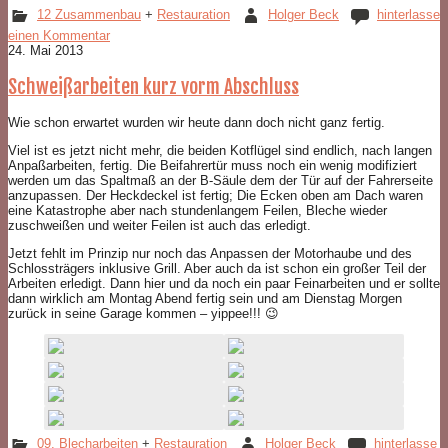
12 Zusammenbau
+
Restauration
Holger Beck
hinterlasse
einen Kommentar
24. Mai 2013
Schweißarbeiten kurz vorm Abschluss
Wie schon erwartet wurden wir heute dann doch nicht ganz fertig.
Viel ist es jetzt nicht mehr, die beiden Kotflügel sind endlich, nach langen
Anpaßarbeiten, fertig. Die Beifahrertür muss noch ein wenig modifiziert
werden um das Spaltmaß an der B-Säule dem der Tür auf der Fahrerseite
anzupassen. Der Heckdeckel ist fertig; Die Ecken oben am Dach waren
eine Katastrophe aber nach stundenlangem Feilen, Bleche wieder
zuschweißen und weiter Feilen ist auch das erledigt.
Jetzt fehlt im Prinzip nur noch das Anpassen der Motorhaube und des
Schlossträgers inklusive Grill. Aber auch da ist schon ein großer Teil der
Arbeiten erledigt. Dann hier und da noch ein paar Feinarbeiten und er sollte
dann wirklich am Montag Abend fertig sein und am Dienstag Morgen
zurück in seine Garage kommen – yippee!!! 😉
09. Blecharbeiten
+
Restauration
Holger Beck
hinterlasse