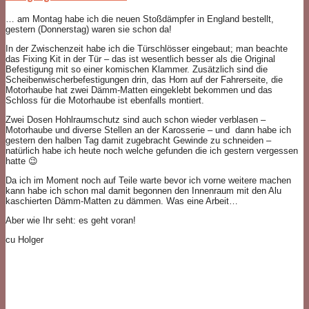
… am Montag habe ich die neuen Stoßdämpfer in England bestellt,
gestern (Donnerstag) waren sie schon da!
In der Zwischenzeit habe ich die Türschlösser eingebaut; man beachte
das Fixing Kit in der Tür – das ist wesentlich besser als die Original
Befestigung mit so einer komischen Klammer. Zusätzlich sind die
Scheibenwischerbefestigungen drin, das Horn auf der Fahrerseite, die
Motorhaube hat zwei Dämm-Matten eingeklebt bekommen und das
Schloss für die Motorhaube ist ebenfalls montiert.
Zwei Dosen Hohlraumschutz sind auch schon wieder verblasen –
Motorhaube und diverse Stellen an der Karosserie – und dann habe ich
gestern den halben Tag damit zugebracht Gewinde zu schneiden –
natürlich habe ich heute noch welche gefunden die ich gestern vergessen
hatte 😉
Da ich im Moment noch auf Teile warte bevor ich vorne weitere machen
kann habe ich schon mal damit begonnen den Innenraum mit den Alu
kaschierten Dämm-Matten zu dämmen. Was eine Arbeit…
Aber wie Ihr seht: es geht voran!
cu Holger