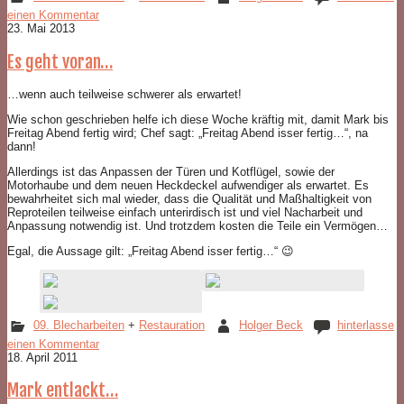
einen Kommentar
23. Mai 2013
Es geht voran…
…wenn auch teilweise schwerer als erwartet!
Wie schon geschrieben helfe ich diese Woche kräftig mit, damit Mark bis
Freitag Abend fertig wird; Chef sagt: „Freitag Abend isser fertig…“, na
dann!
Allerdings ist das Anpassen der Türen und Kotflügel, sowie der
Motorhaube und dem neuen Heckdeckel aufwendiger als erwartet. Es
bewahrheitet sich mal wieder, dass die Qualität und Maßhaltigkeit von
Reproteilen teilweise einfach unterirdisch ist und viel Nacharbeit und
Anpassung notwendig ist. Und trotzdem kosten die Teile ein Vermögen…
Egal, die Aussage gilt: „Freitag Abend isser fertig…“ 😉
09. Blecharbeiten
+
Restauration
Holger Beck
hinterlasse
einen Kommentar
18. April 2011
Mark entlackt…