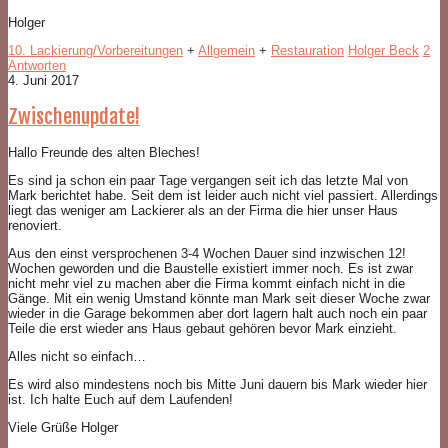
Holger
10. Lackierung/Vorbereitungen
+
Allgemein
+
Restauration
Holger Beck
2
Antworten
4. Juni 2017
Zwischenupdate!
Hallo Freunde des alten Bleches!
Es sind ja schon ein paar Tage vergangen seit ich das letzte Mal von
Mark berichtet habe. Seit dem ist leider auch nicht viel passiert. Allerdings
liegt das weniger am Lackierer als an der Firma die hier unser Haus
renoviert.
Aus den einst versprochenen 3-4 Wochen Dauer sind inzwischen 12!
Wochen geworden und die Baustelle existiert immer noch. Es ist zwar
nicht mehr viel zu machen aber die Firma kommt einfach nicht in die
Gänge. Mit ein wenig Umstand könnte man Mark seit dieser Woche zwar
wieder in die Garage bekommen aber dort lagern halt auch noch ein paar
Teile die erst wieder ans Haus gebaut gehören bevor Mark einzieht.
Alles nicht so einfach…
Es wird also mindestens noch bis Mitte Juni dauern bis Mark wieder hier
ist. Ich halte Euch auf dem Laufenden!
Viele Grüße Holger