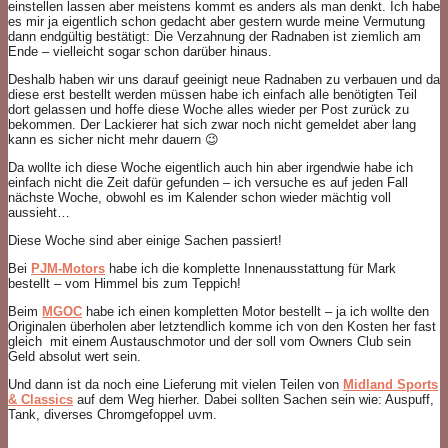
einstellen lassen aber meistens kommt es anders als man denkt. Ich habe
es mir ja eigentlich schon gedacht aber gestern wurde meine Vermutung
dann endgültig bestätigt: Die Verzahnung der Radnaben ist ziemlich am
Ende – vielleicht sogar schon darüber hinaus.
Deshalb haben wir uns darauf geeinigt neue Radnaben zu verbauen und da
diese erst bestellt werden müssen habe ich einfach alle benötigten Teil
dort gelassen und hoffe diese Woche alles wieder per Post zurück zu
bekommen. Der Lackierer hat sich zwar noch nicht gemeldet aber lang
kann es sicher nicht mehr dauern 😉
Da wollte ich diese Woche eigentlich auch hin aber irgendwie habe ich
einfach nicht die Zeit dafür gefunden – ich versuche es auf jeden Fall
nächste Woche, obwohl es im Kalender schon wieder mächtig voll
aussieht…
Diese Woche sind aber einige Sachen passiert!
Bei
PJM-Motors
habe ich die komplette Innenausstattung für Mark
bestellt – vom Himmel bis zum Teppich!
Beim
MGOC
habe ich einen kompletten Motor bestellt – ja ich wollte den
Originalen überholen aber letztendlich komme ich von den Kosten her fast
gleich mit einem Austauschmotor und der soll vom Owners Club sein
Geld absolut wert sein.
Und dann ist da noch eine Lieferung mit vielen Teilen von
Midland Sports
& Classics
auf dem Weg hierher. Dabei sollten Sachen sein wie: Auspuff,
Tank, diverses Chromgefoppel uvm.