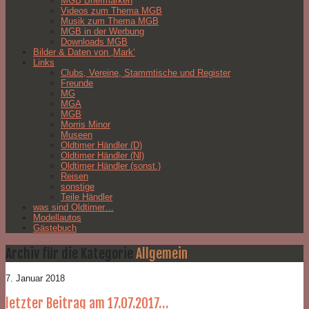
MGB Briefmarken
Videos zum Thema MGB
Musik zum Thema MGB
MGB in der Werbung
Downloads MGB
Bilder & Daten von ‚Mark‘
Links
Clubs, Vereine, Stammtische und Register
Freunde
MG
MGA
MGB
Morris Minor
Museen
Oldtimer Händler (D)
Oldtimer Händler (Nl)
Oldtimer Händler (sonst.)
Reisen
sonstige
Teile Händler
was sind Oldtimer…
Modellautos
Gästebuch
Archiv für die Kategorie
Allgemein
7. Januar 2018
letzter Beitrag am 17.07.2017…