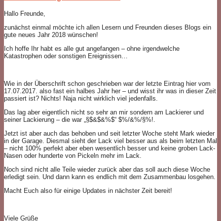
Hallo Freunde,
zunächst einmal möchte ich allen Lesern und Freunden dieses Blogs ein
gute neues Jahr 2018 wünschen!
Ich hoffe Ihr habt es alle gut angefangen – ohne irgendwelche
Katastrophen oder sonstigen Ereignissen…
Wie in der Überschrift schon geschrieben war der letzte Eintrag hier vom
17.07.2017. also fast ein halbes Jahr her – und wisst ihr was in dieser Zeit
passiert ist? Nichts! Naja nicht wirklich viel jedenfalls.
Das lag aber eigentlich nicht so sehr an mir sondern am Lackierer und
seiner Lackierung – die war „§$&$&%$“ $%/&%/§%!.
Jetzt ist aber auch das behoben und seit letzter Woche steht Mark wieder
in der Garage. Diesmal sieht der Lack viel besser aus als beim letzten Mal
– nicht 100% perfekt aber eben wesentlich besser und keine groben Lack-
Nasen oder hunderte von Pickeln mehr im Lack.
Noch sind nicht alle Teile wieder zurück aber das soll auch diese Woche
erledigt sein. Und dann kann es endlich mit dem Zusammenbau losgehen.
Macht Euch also für einige Updates in nächster Zeit bereit!
Viele Grüße