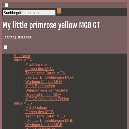
My little primrose yellow MGB GT
…der Weg ist das Ziel!
Startseite
Infos MGA
MGA Galerie
Farben des MGA
Technische Daten MGA
Literatur Empfehlungen MGA
Werbung für den MGA
MGA Briefmarken
Unterschiede der Modelle
Geschichte des MGA
MGA Produktion in Zahlen
Infos MGB
MGB Galerie
Farben des MGB
Technische Daten MGB
Literatur Empfehlungen MGB
Werbung für den MGB