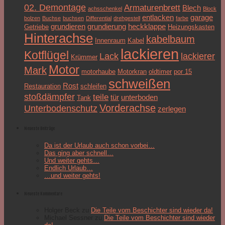
02. Demontage
Armaturenbrett
Blech
achsschenkel
Block
entlacken
garage
bolzen
Buchse
buchsen
Differential
drehgestell
farbe
grundieren
grundierung
heckklappe
Getriebe
Heizungskasten
Hinterachse
kabelbaum
Innenraum
Kabel
lackieren
Kotflügel
Lack
lackierer
Krümmer
Motor
Mark
motorhaube
Motorkran
oldtimer
por 15
schweißen
Rost
Restauration
schleifen
stoßdämpfer
teile
tür
unterboden
Tank
Vorderachse
Unterbodenschutz
zerlegen
Neueste Beiträge
Da ist der Urlaub auch schon vorbei…
Das ging aber schnell…
Und weiter gehts…
Endlich Urlaub…
…und weiter gehts!
Neueste Kommentare
Holger Beck
zu
Die Teile vom Beschichter sind wieder da!
Michael Sessner
zu
Die Teile vom Beschichter sind wieder