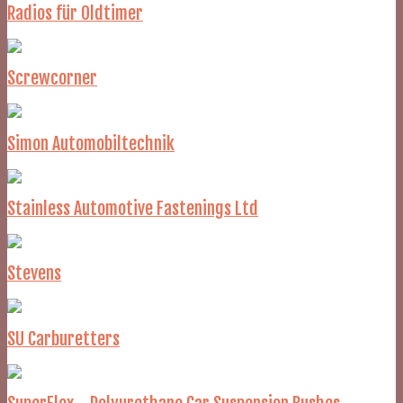
Radios für Oldtimer
Screwcorner
Simon Automobiltechnik
Stainless Automotive Fastenings Ltd
Stevens
SU Carburetters