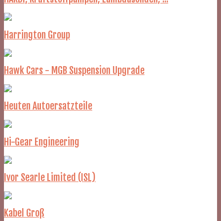
Harrington Group
Hawk Cars - MGB Suspension Upgrade
Heuten Autoersatzteile
Hi-Gear Engineering
Ivor Searle Limited (ISL)
Kabel Groß