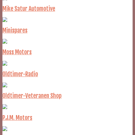
Mike Satur Automotive
Minispares
Moss Motors
Oldtimer-Radio
Oldtimer-Veteranen Shop
P.J.M. Motors