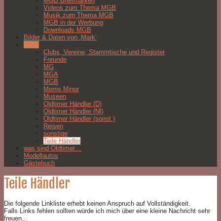
MGB Briefmarken
Videos zum Thema MGB
Musik zum Thema MGB
MGB in der Werbung
Downloads MGB
Bilder & Daten von ‚Mark‘
Links
Clubs, Vereine, Stammtische und Register
Freunde
MG
MGA
MGB
Morris Minor
Museen
Oldtimer Händler (D)
Oldtimer Händler (Nl)
Oldtimer Händler (sonst.)
Reisen
sonstige
Teile Händler
was sind Oldtimer…
Modellautos
Gästebuch
Teile Händler
Die folgende Linkliste erhebt keinen Anspruch auf Vollständigkeit.
Falls Links fehlen sollten würde ich mich über eine kleine Nachricht sehr
freuen…