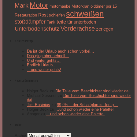
Motor
Mark
motorhaube
Motorkran
oldtimer
por 15
schweißen
Rost
Restauration
schleifen
stoßdämpfer
teile
tür
unterboden
Tank
Vorderachse
Unterbodenschutz
zerlegen
Neueste Beiträge
Da ist der Urlaub auch schon vorbei…
Das ging aber schnell…
Und weiter gehts…
Endlich Urlaub…
…und weiter gehts!
Neueste Kommentare
Holger Beck
zu
Die Teile vom Beschichter sind wieder da!
Michael Sessner
zu
Die Teile vom Beschichter sind wieder
da!
Tim Bosinius
zu
99,9% – der Schaltplan ist fertig…
Holger Beck
zu
…und schon wieder eine Palette!
Ansgar
zu
…und schon wieder eine Palette!
Archiv
Archiv