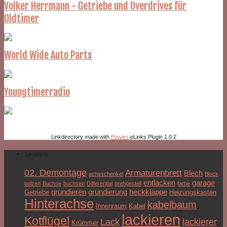
Volker Herrmann - Getriebe und Overdrives für
Oldtimer
World Wide Auto Parts
Youngtimerradio
Linkdirectory made with
Powies
pLinks Plugin 1.0.2
Schlagwörter
02. Demontage
Armaturenbrett
Blech
achsschenkel
Block
entlacken
garage
bolzen
Buchse
buchsen
Differential
drehgestell
farbe
grundieren
grundierung
heckklappe
Getriebe
Heizungskasten
Hinterachse
kabelbaum
Innenraum
Kabel
lackieren
Kotflügel
Lack
lackierer
Krümmer