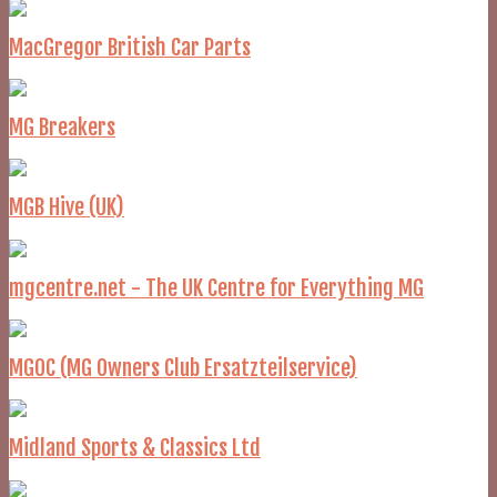
MacGregor British Car Parts
MG Breakers
MGB Hive (UK)
mgcentre.net - The UK Centre for Everything MG
MGOC (MG Owners Club Ersatzteilservice)
Midland Sports & Classics Ltd