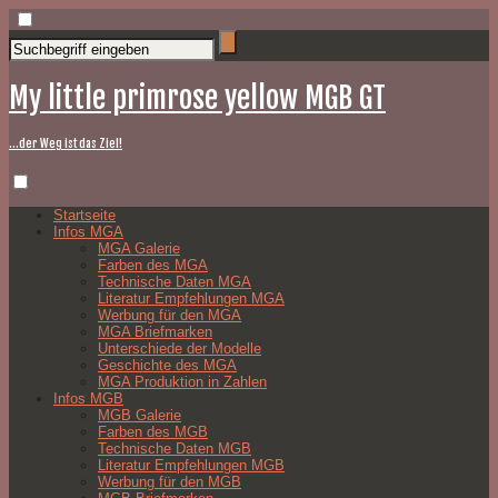
My little primrose yellow MGB GT
…der Weg ist das Ziel!
Startseite
Infos MGA
MGA Galerie
Farben des MGA
Technische Daten MGA
Literatur Empfehlungen MGA
Werbung für den MGA
MGA Briefmarken
Unterschiede der Modelle
Geschichte des MGA
MGA Produktion in Zahlen
Infos MGB
MGB Galerie
Farben des MGB
Technische Daten MGB
Literatur Empfehlungen MGB
Werbung für den MGB