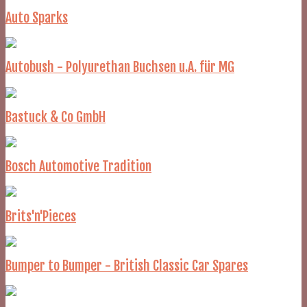
Auto Sparks
Autobush - Polyurethan Buchsen u.A. für MG
Bastuck & Co GmbH
Bosch Automotive Tradition
Brits'n'Pieces
Bumper to Bumper - British Classic Car Spares