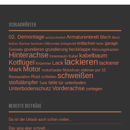
SCHLAGWÖRTER
02. Demontage
Armaturenbrett
Blech
achsschenkel
Block
entlacken
garage
bolzen
Buchse
buchsen
Differential
drehgestell
farbe
grundieren
grundierung
heckklappe
Getriebe
Heizungskasten
Hinterachse
kabelbaum
Innenraum
Kabel
lackieren
Kotflügel
Lack
lackierer
Krümmer
Motor
Mark
motorhaube
Motorkran
oldtimer
por 15
schweißen
Rost
Restauration
schleifen
stoßdämpfer
teile
tür
unterboden
Tank
Vorderachse
Unterbodenschutz
zerlegen
NEUESTE BEITRÄGE
Da ist der Urlaub auch schon vorbei…
Das ging aber schnell…