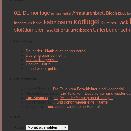
Schlagwörter
02. Demontage
Armaturenbrett
Blech
achsschenkel
Block
bo
Kotflügel
kabelbaum
Lack
Innenraum
Kabel
Krümmer
stoßdämpfer
Unterbodenschu
teile
tür
unterboden
Tank
Neueste Beiträge
Da ist der Urlaub auch schon vorbei…
Das ging aber schnell…
Und weiter gehts…
Endlich Urlaub…
…und weiter gehts!
Neueste Kommentare
Holger Beck
zu
Die Teile vom Beschichter sind wieder da!
Michael Sessner
zu
Die Teile vom Beschichter sind wieder da
Tim Bosinius
zu
99,9% – der Schaltplan ist fertig…
Holger Beck
zu
…und schon wieder eine Palette!
Ansgar
zu
…und schon wieder eine Palette!
Archiv
Archiv