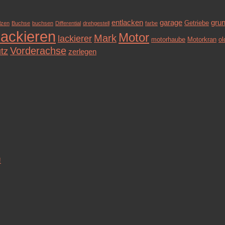
entlacken
garage
grun
Getriebe
lzen
Buchse
buchsen
Differential
drehgestell
farbe
lackieren
Motor
Mark
lackierer
motorhaube
Motorkran
ol
Vorderachse
tz
zerlegen
!