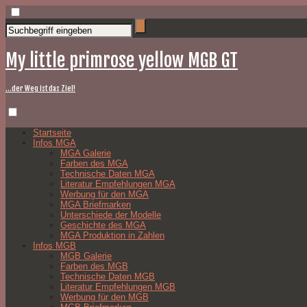
My little primrose yellow MGB GT
…der Weg ist das Ziel!
Startseite
Infos MGA
MGA Galerie
Farben des MGA
Technische Daten MGA
Literatur Empfehlungen MGA
Werbung für den MGA
MGA Briefmarken
Unterschiede der Modelle
Geschichte des MGA
MGA Produktion in Zahlen
Infos MGB
MGB Galerie
Farben des MGB
Technische Daten MGB
Literatur Empfehlungen MGB
Werbung für den MGB