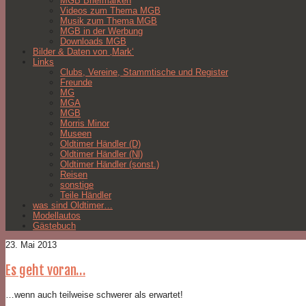
MGB Briefmarken
Videos zum Thema MGB
Musik zum Thema MGB
MGB in der Werbung
Downloads MGB
Bilder & Daten von ‚Mark‘
Links
Clubs, Vereine, Stammtische und Register
Freunde
MG
MGA
MGB
Morris Minor
Museen
Oldtimer Händler (D)
Oldtimer Händler (Nl)
Oldtimer Händler (sonst.)
Reisen
sonstige
Teile Händler
was sind Oldtimer…
Modellautos
Gästebuch
23. Mai 2013
Es geht voran…
…wenn auch teilweise schwerer als erwartet!