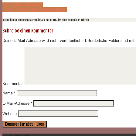
«
Mark beim schweißen…
Schweißarbeiten kurz vorm Abschluss
»
Bisher keine Kommentare vorhanden. Sei der Erste, der einen Kommentar schreibt.
Schreibe einen Kommentar
Deine E-Mail-Adresse wird nicht veröffentlicht.
Erforderliche Felder sind mit
Kommentar
Name
*
E-Mail-Adresse
*
Website