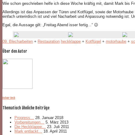
Wie schon geschrieben helfe ich diese Woche kräftig mit, damit Mark bis Fre
Allerdings ist das Anpassen der Türen und Kotflügel, sowie der Motorhaube 
einfach unterirdisch ist und viel Nacharbeit und Anpassung notwendig ist.
Egal, die Aussage gilt: „Freitag Abend isser fertig…“ 😉
09. Blecharbeiten
+
Restauration
heckklappe
+
Kotflügel
+
motorhaube
+
sc
Über den Autor
Holger Beck
Thematisch ähnliche Beiträge
Progress…
28. Januar 2018
Vorbereitungen…
5. März 2013
Die Heckklappe…
23. Juli 2011
Mark entlackt…
18. April 2011