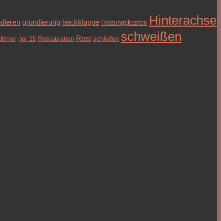
Hinterachse
dieren
grundierung
heckklappe
Heizungskasten
schweißen
Rost
dtimer
por 15
Restauration
schleifen