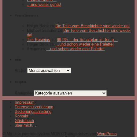
…und weiter gehts!
Neueste Kommentare
Holger Beck
zu
Die Teile vom Beschichter sind wieder da!
Michael Sessner
zu
Die Teile vom Beschichter sind wieder
da!
Tim Bosinius
zu
99,9% – der Schaltplan ist fertig…
Holger Beck
zu
…und schon wieder eine Palette!
Ansgar
zu
…und schon wieder eine Palette!
Archiv
Archiv
Kategorien
Kategorien
Impressum
•
Datenschutzerklärung
•
Bedienungsanleitung
•
Kontakt
•
Gästebuch
•
über mich…
•
© My little primrose yellow MGB GT angetrieben von
WordPress