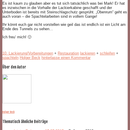
Es ist kaum zu glauben aber es tut sich tatsächlich was bei Mark! Er hat
es inzwischen in die Vorhalle der Lackierkabine geschafft und der
Unterboden ist bereits mit Steinschlagschutz gesprüht. „Obenrum“ geht es
auch voran – die Spachtelarbeiten sind in vollem Gange!
Ihr könnt euch gar nicht vorstellen wie geil das ist endlich ist ein Licht am
Ende des Tunnels zu sehen…
Ich freu‘ mich! 🙂
10. Lackierung/Vorbereitungen
+
Restauration
lackieren
+
schleifen
+
spachteln
Holger Beck
hinterlasse einen Kommentar
Über den Autor
Holger Beck
Thematisch ähnliche Beiträge