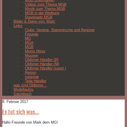
MGB Briefmarken
Videos zum Thema MGB
Musik zum Thema MGB
MGB in der Werbung
Downloads MGB
Bilder & Daten von ‚Mark‘
Links
Clubs, Vereine, Stammtische und Register
Freunde
MG
MGA
MGB
Morris Minor
Museen
Oldtimer Händler (D)
Oldtimer Händler (Nl)
Oldtimer Händler (sonst.)
Reisen
sonstige
Teile Händler
was sind Oldtimer…
Modellautos
Gästebuch
8. Februar 2017
Es tut sich was…
Hallo Freunde von Mark dem MG!