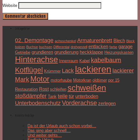
Website
Schlagwörter
02. Demontage
Armaturenbrett
Blech
achsschenkel
Block
entlacken
garage
bolzen
Buchse
buchsen
Differential
drehgestell
farbe
grundieren
grundierung
heckklappe
Getriebe
Heizungskasten
Hinterachse
kabelbaum
Innenraum
Kabel
lackieren
Kotflügel
Lack
lackierer
Krümmer
Motor
Mark
motorhaube
Motorkran
oldtimer
por 15
schweißen
Rost
Restauration
schleifen
stoßdämpfer
teile
tür
unterboden
Tank
Vorderachse
Unterbodenschutz
zerlegen
Neueste Beiträge
Da ist der Urlaub auch schon vorbei…
Das ging aber schnell…
Und weiter gehts…
Endlich Urlaub…