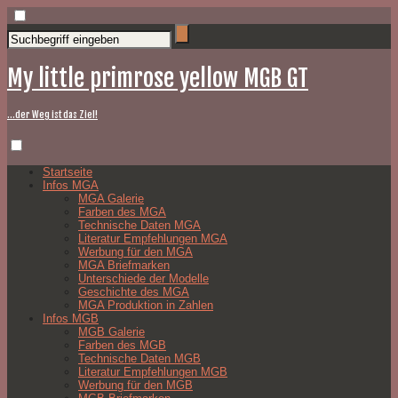
My little primrose yellow MGB GT
…der Weg ist das Ziel!
Startseite
Infos MGA
MGA Galerie
Farben des MGA
Technische Daten MGA
Literatur Empfehlungen MGA
Werbung für den MGA
MGA Briefmarken
Unterschiede der Modelle
Geschichte des MGA
MGA Produktion in Zahlen
Infos MGB
MGB Galerie
Farben des MGB
Technische Daten MGB
Literatur Empfehlungen MGB
Werbung für den MGB